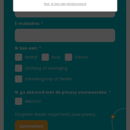
Nee, ik ben niet geïntereseerd
E-mailadres
*
Ik ben een:
*
Bedrijf
Koor
School
Stichting of vereniging
Vriendengroep of familie
Ik ga akkoord met de privacy voorwaarden.
*
Akkoord
Diogenes Reizen respecteert jouw
privacy.