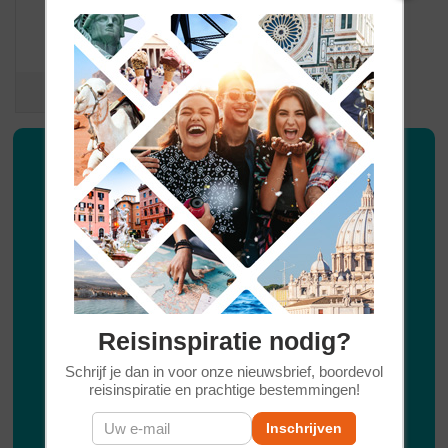
/
9
10
207 reviews
Inspiratie
Nieuwsbrief
Wil je graag af en toe reisinspiratie ontvangen van
Diogenes Reizen ontvangen? Laat je emailadres
achter en we houden je graag op de hoogte.
Reisinspiratie nodig?
Voornaam
Schrijf je dan in voor onze nieuwsbrief, boordevol
reisinspiratie en prachtige bestemmingen!
Achternaam