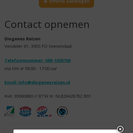
Offerte aanvragen
Contact opnemen
Diogenes Reizen
Vendelier 61, 3905 PD Veenendaal
Telefoonnummer: 088-1030700
ma t/m vr 09.00 - 17:00 uur
Email:
info@diogenesreizen.nl
KvK: 30060880 // BTW nr. NL826428782 B01