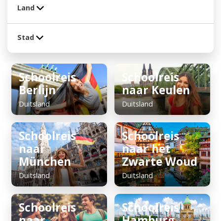
Land
Stad
Schoolreis
Schoolreis
Berlijn
naar Keulen
Duitsland
Duitsland
Schoolreis
Schoolreis
naar
naar het
München
Zwarte Woud
Duitsland
Duitsland
Schoolreis
Schoolreis
naar
Hamburg