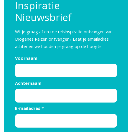
Inspiratie
Reisinspiratie nodig?
Nieuwsbrief
Schrijf je dan in voor onze nieuwsbrief, boordevol
reisinspiratie en prachtige bestemmingen!
Wil je graag af en toe reisinspiratie ontvangen van
Diogenes Reizen ontvangen? Laat je emailadres
achter en we houden je graag op de hoogte.
Nee, ik ben niet geïntereseerd
Voornaam
Achternaam
E-mailadres
*