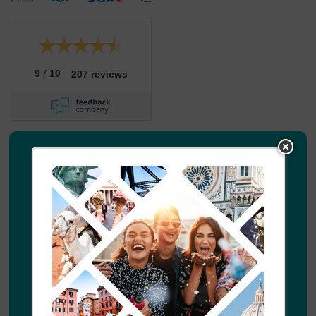
/
9
10
207 reviews
Inspiratie
Nieuwsbrief
Wil je graag af en toe reisinspiratie ontvangen van
Diogenes Reizen ontvangen? Laat je emailadres
achter en we houden je graag op de hoogte.
Voornaam