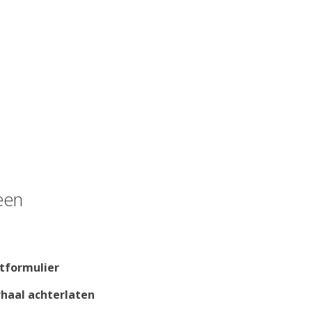
een
tformulier
rhaal achterlaten