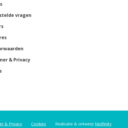
s
stelde vragen
rs
res
orwaarden
mer & Privacy
s
er & Privacy
Cookies
Realisatie & ontwerp
Nedfinity