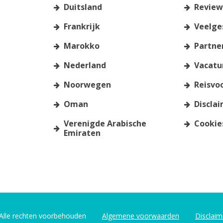
Duitsland
Review
Frankrijk
Veelge
Marokko
Partne
Nederland
Vacatu
Noorwegen
Reisvo
Oman
Disclai
Verenigde Arabische
Cookie
Emiraten
Alle rechten voorbehouden
Algemene voorwaarden
Disclaim