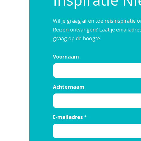
Inspiratie N
Wil je graag af en toe reisinspirati
Reizen ontvangen? Laat je emailadre
Reisinspiratie nodig?
graag op de hoogte.
Schrijf je dan in voor onze nieuwsbrief, boordevol
reisinspiratie en prachtige bestemmingen!
Voornaam
Nee, ik ben niet geïntereseerd
Achternaam
E-mailadres
*