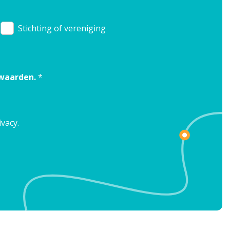
Stichting of vereniging
rwaarden.
*
ivacy.