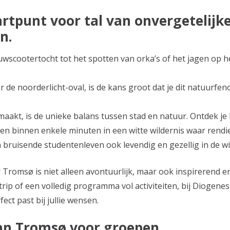
artpunt voor tal van onvergetelijk
n.
wscootertocht tot het spotten van orka’s of het jagen op he
er de noorderlicht-oval, is de kans groot dat je dit natuur
aakt, is de unieke balans tussen stad en natuur. Ontdek je
en binnen enkele minuten in een witte wildernis waar rendie
 bruisende studentenleven ook levendig en gezellig in de wi
Tromsø is niet alleen avontuurlijk, maar ook inspirerend e
trip of een volledig programma vol activiteiten, bij Diogenes
ect past bij jullie wensen.
an Tromsø voor groepen