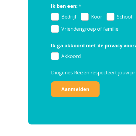
Ik ben een:
*
Bedrijf
Koor
School
Vriendengroep of familie
Ik ga akkoord met de privacy voo
Akkoord
Diogenes Reizen respecteert jouw
pr