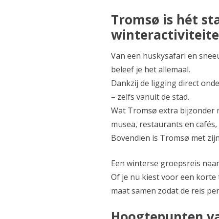
Tromsø is hét st
winteractiviteite
Van een huskysafari en sneeu
beleef je het allemaal.
Dankzij de ligging direct ond
– zelfs vanuit de stad.
Wat Tromsø extra bijzonder m
musea, restaurants en cafés, 
Bovendien is Tromsø met zijn
Een winterse groepsreis naar 
Of je nu kiest voor een korte 
maat samen zodat de reis perf
Hoogtepunten v