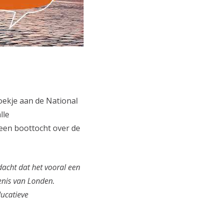
oekje aan de National
lle
een boottocht over de
dacht dat het vooral een
enis van Londen.
ducatieve