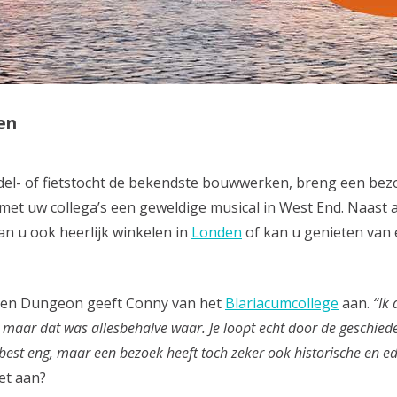
en
del- of fietstocht de bekendste bouwwerken, breng een bez
met uw collega’s een geweldige musical in West End. Naast a
n u ook heerlijk winkelen in
Londen
of kan u genieten van 
den Dungeon geeft Conny van het
Blariacumcollege
aan.
“Ik 
 maar dat was allesbehalve waar. Je loopt echt door de geschied
e best eng, maar een bezoek heeft toch zeker ook historische en e
et aan?