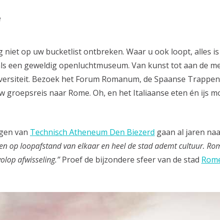
e
Reisinspiratie nodig?
 niet op uw bucketlist ontbreken. Waar u ook loopt, alles is
als een geweldig openluchtmuseum. Van kunst tot aan de me
Schrijf je dan in voor onze nieuwsbrief, boordevol
reisinspiratie en prachtige bestemmingen!
versiteit. Bezoek het Forum Romanum, de Spaanse Trappen, 
w groepsreis naar Rome. Oh, en het Italiaanse eten én ijs m
Nee, ik ben niet geïntereseerd
ngen van
Technisch Atheneum Den Biezerd
gaan al jaren na
n op loopafstand van elkaar en heel de stad ademt cultuur. Ro
volop afwisseling.”
Proef de bijzondere sfeer van de stad
Rom