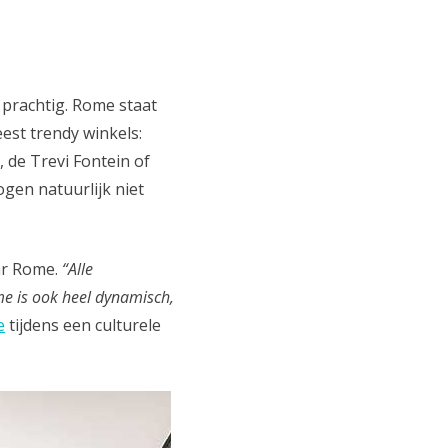
 prachtig. Rome staat
est trendy winkels:
de Trevi Fontein of
ogen natuurlijk niet
ar Rome.
“Alle
me is ook heel dynamisch,
e
tijdens een culturele