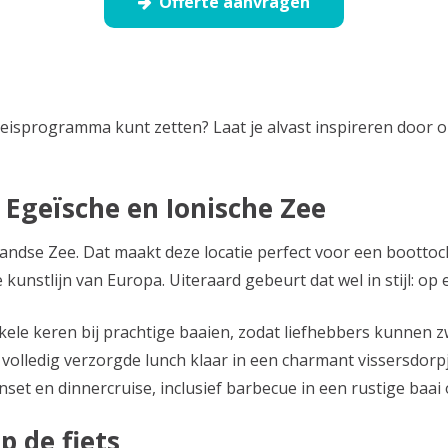
Offerte aanvragen
reisprogramma kunt zetten? Laat je alvast inspireren door o
e Egeïsche en Ionische Zee
andse Zee. Dat maakt deze locatie perfect voor een bootto
kunstlijn van Europa. Uiteraard gebeurt dat wel in stijl: op
nkele keren bij prachtige baaien, zodat liefhebbers kunnen
volledig verzorgde lunch klaar in een charmant vissersdorpj
set en dinnercruise, inclusief barbecue in een rustige baai
 de fiets