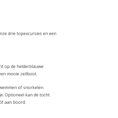
nze drie topexcursies en een
cht op de helderblauwe
 een mooie zeilboot.
 zwemmen of snorkelen.
e. Optioneel kan de tocht
 óf aan boord.