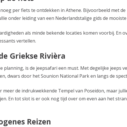
enoeg per fiets te ontdekken in Athene. Bijvoorbeeld met de
jullie onder leiding van een Nederlandstalige gids de mooiste
digheden als minde bekende locaties komen voorbij. En over
essants vertellen.
de Griekse Rivièra
planning, is de jeepsafari een must. Met degelijke jeeps ve
n, dwars door het Sounion National Park en langs de specta
der meer de indrukwekkende Tempel van Poseidon, maar jull
jen. En tot slot is er ook nog tijd over om even aan het stra
iogenes Reizen