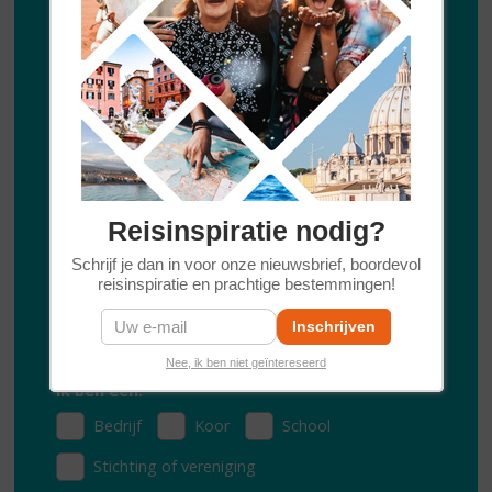
Wil je graag af en toe reisinspiratie ontvangen van
Diogenes Reizen ontvangen? Laat je emailadres
achter en we houden je graag op de hoogte.
Voornaam
Achternaam
Reisinspiratie nodig?
Schrijf je dan in voor onze nieuwsbrief, boordevol
reisinspiratie en prachtige bestemmingen!
E-mailadres
*
Nee, ik ben niet geïntereseerd
Ik ben een:
*
Bedrijf
Koor
School
Stichting of vereniging