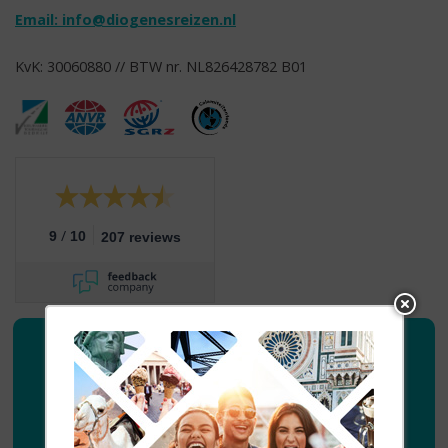
Email:
info@diogenesreizen.nl
KvK: 30060880 // BTW nr. NL826428782 B01
/
9
10
207 reviews
Inspiratie
Nieuwsbrief