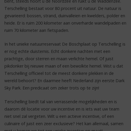
bent, steeds hoort u de Noordzee en ruikt u de Waddenzee.
Terschelling bestaat voor 80 procent uit natuur. De natuur is
gevarieerd: bossen, strand, duinvalleien en kwelders, polder en
heide. Er is ruim 200 kilometer aan onverharde wandelpaden en
ruim 70 kilometer aan fietspaden.
In het unieke natuurreservaat De Boschplaat op Terschelling is
er nog echte duisternis. Echt donkere nachten met een
prachtige, door sterren en maan verlichte hemel. Of juist
pikdonker bij nieuwe maan of een bewolkte hemel. Wist u dat
Terschelling officieel tot de meest donkere plekken in de
wereld behoort? En daarmee heeft Nederland zijn eerste Dark
Sky Park. Een predicaat om zeker trots op te zijn!
Terschelling biedt tal van verrassende mogelijkheden en is
daarom dé locatie voor uw incentive en is iets wat uw team
niet snel zal vergeten. Wilt u een actieve incentive, of een
culinaire of juist een zeer exclusieve? Het kan allemaal, samen
met u komen we tot een unieke incentive op maat!