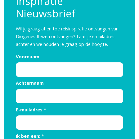
Inspiratie
Nieuwsbrief
Wil je graag af en toe reisinspiratie ontvangen van
Diogenes Reizen ontvangen? Laat je emailadres
achter en we houden je graag op de hoogte.
Voornaam
Reisinspiratie nodig?
Achternaam
Schrijf je dan in voor onze nieuwsbrief, boordevol
reisinspiratie en prachtige bestemmingen!
E-mailadres
*
Nee, ik ben niet geïntereseerd
Ik ben een:
*