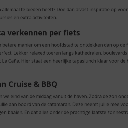
 allemaal te bieden heeft? Doe dan alvast inspiratie op vo
sies en extra activiteiten.
a verkennen per fiets
een betere manier om een hoofdstad te ontdekken dan op de fi
erfect. Lekker relaxed toeren langs kathedralen, boulevards
La Caña. Hier staat een heerlijke tapaslunch klaar voor de h
n Cruise & BBQ
n we eind van de middag vanuit de haven. Zodra de zon onde
llie aan boord van de catamaran. Deze neemt jullie mee voor
egen baaien. En dat alles onder de prachtige laatste zonnest