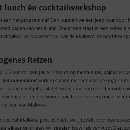
t lunch én cocktailworkshop
gen aan het programma? Dan kunnen we een jeep tour door 
ffroad paden van het eiland. Onderweg staat er een volledig
cocktailworkshop waar ‘Hierbas de Mallorca’ de hoofdrol speel
iogenes Reizen
 ca. 2,5 uur strijden jullie in teams op mega-sups, kajaks en 
or het binnenland
: verken samen met een gids de ongerepte
cknicklunch met pita, falafel en limonade op een sfeervolle pl
tieve manier om het binnenland te verkennen, onder meer 
valleien van Mallorca.
tips dat Mallorca preciés heeft wat jij zoekt voor een succe
or elkaar te krijgen. Wij regelen jouw reis van A tot Z en z