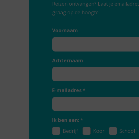
Reizen ontvangen? Laat je emailadre
graag op de hoogte.
Voornaam
Achternaam
E-mailadres
*
Ik ben een:
*
Bedrijf
Koor
School