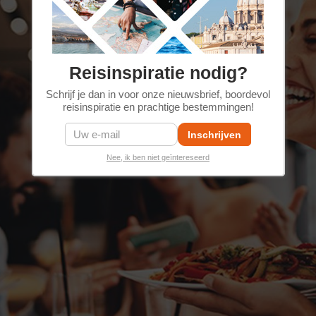
Reisinspiratie nodig?
Schrijf je dan in voor onze nieuwsbrief, boordevol
reisinspiratie en prachtige bestemmingen!
Nee, ik ben niet geïntereseerd