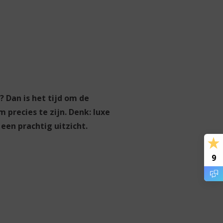
 Dan is het tijd om de
 precies te zijn. Denk: luxe
en prachtig uitzicht.
9