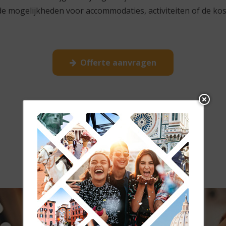
e mogelijkheden voor accommodaties, activiteiten of de kos
Offerte aanvragen
Impressies
Impressies