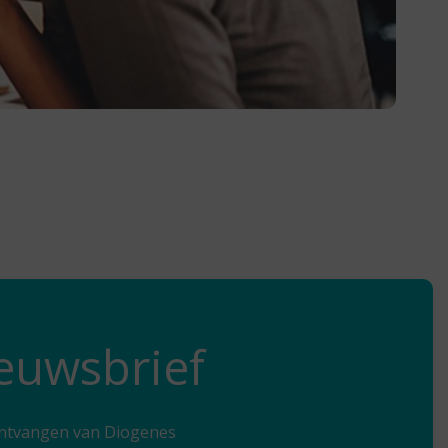
ieuwsbrief
e ontvangen van Diogenes