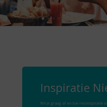
Inspiratie N
Wil je graag af en toe reisinspirati