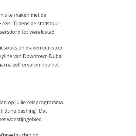
nnis te maken met de
 reis. Tijdens de stadstour
sersdorp tot wereldstad.
 goudsouks en maken een stop
 skyline van Downtown Dubai
aarna zelf ervaren hoe het
ken op jullie reisprogramma.
t ‘dune bashing’. Dat
et woestijngebied.
oftewel surfen op