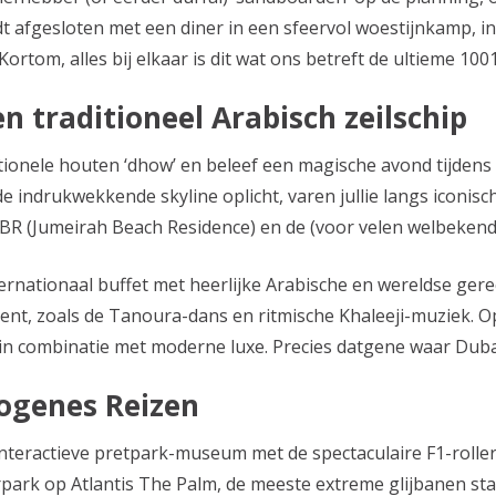
t afgesloten met een diner in een sfeervol woestijnkamp, i
ortom, alles bij elkaar is dit wat ons betreft de ultieme 100
n traditioneel Arabisch zeilschip
tionele houten ‘dhow’ en beleef een magische avond tijdens 
e indrukwekkende skyline oplicht, varen jullie langs iconi
JBR (Jumeirah Beach Residence) en de (voor velen welbekend
ternationaal buffet met heerlijke Arabische en wereldse ger
nt, zoals de Tanoura-dans en ritmische Khaleeji-muziek. Op 
in combinatie met moderne luxe. Precies datgene waar Duba
iogenes Reizen
nteractieve pretpark-museum met de spectaculaire F1-roller
rpark op Atlantis The Palm, de meeste extreme glijbanen staa