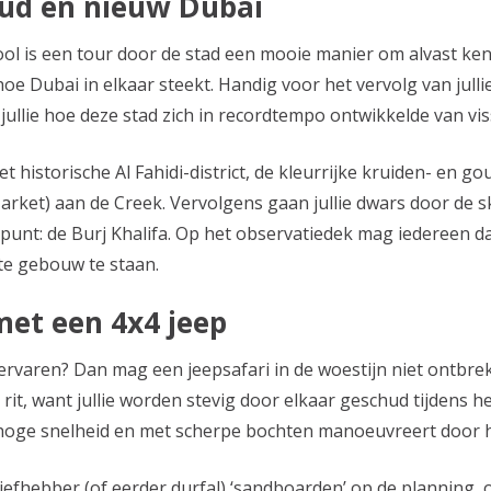
oud én nieuw Dubai
ol is een tour door de stad een mooie manier om alvast ke
oe Dubai in elkaar steekt. Handig voor het vervolg van jullie
ullie hoe deze stad zich in recordtempo ontwikkelde van vis
t historische Al Fahidi-district, de kleurrijke kruiden- en
Market) aan de Creek. Vervolgens gaan jullie dwars door de
tepunt: de Burj Khalifa. Op het observatiedek mag iedereen d
te gebouw te staan.
met een 4x4 jeep
ervaren? Dan mag een jeepsafari in de woestijn niet ontbre
rit, want jullie worden stevig door elkaar geschud tijdens he
 hoge snelheid en met scherpe bochten manoeuvreert door h
liefhebber (of eerder durfal) ‘sandboarden’ op de planning, 