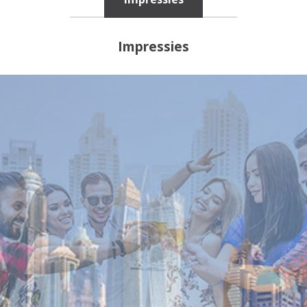
Impressies
Reisinspiratie nodig?
Schrijf je dan in voor onze nieuwsbrief, boordevol
reisinspiratie en prachtige bestemmingen!
Nee, ik ben niet geïntereseerd