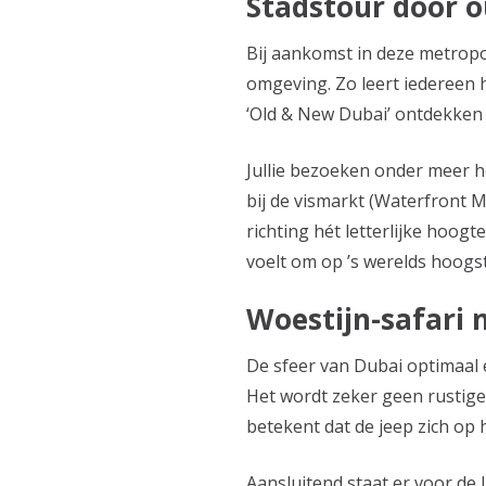
Stadstour door 
Bij aankomst in deze metropo
omgeving. Zo leert iedereen h
‘Old & New Dubai’ ontdekken j
Jullie bezoeken onder meer he
bij de vismarkt (Waterfront 
richting hét letterlijke hoog
voelt om op ’s werelds hoogs
Woestijn-safari 
De sfeer van Dubai optimaal 
Het wordt zeker geen rustige 
betekent dat de jeep zich op
Aansluitend staat er voor de 