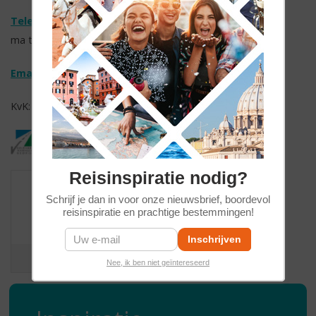
Telefoonnummer: 088-1030700
ma t/m vr 09.00 - 17:00 uur
Email:
info@diogenesreizen.nl
KvK: 30060880 // BTW nr. NL826428782 B01
Reisinspiratie nodig?
Schrijf je dan in voor onze nieuwsbrief, boordevol
reisinspiratie en prachtige bestemmingen!
/
9
10
207 reviews
Nee, ik ben niet geïntereseerd