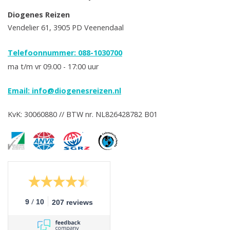
Diogenes Reizen
Vendelier 61, 3905 PD Veenendaal
Telefoonnummer: 088-1030700
ma t/m vr 09.00 - 17:00 uur
Email:
info@diogenesreizen.nl
KvK: 30060880 // BTW nr. NL826428782 B01
/
9
10
207 reviews