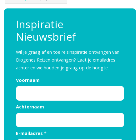
Reisinspiratie nodig?
Inspiratie
Schrijf je dan in voor onze nieuwsbrief, boordevol
Nieuwsbrief
reisinspiratie en prachtige bestemmingen!
Wil je graag af en toe reisinspiratie ontvangen van
Nee, ik ben niet geïntereseerd
Diogenes Reizen ontvangen? Laat je emailadres
achter en we houden je graag op de hoogte.
Voornaam
Achternaam
E-mailadres
*