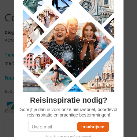
Contact opnemen
Diogenes Reizen
Vendelier 61, 3905 PD Veenendaal
Telefoonnummer: 088-1030700
ma t/m vr 09.00 - 17:00 uur
Email:
info@diogenesreizen.nl
KvK: 30060880 // BTW nr. NL826428782 B01
Reisinspiratie nodig?
Schrijf je dan in voor onze nieuwsbrief, boordevol
reisinspiratie en prachtige bestemmingen!
Nee, ik ben niet geïntereseerd