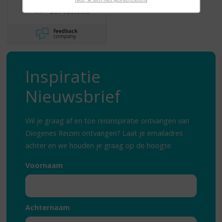
/
9
10
207 reviews
Inspiratie
Nieuwsbrief
Wil je graag af en toe reisinspiratie ontvangen van
Diogenes Reizen ontvangen? Laat je emailadres
achter en we houden je graag op de hoogte.
Voornaam
Achternaam