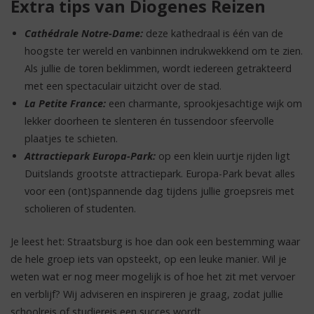
Extra tips van Diogenes Reizen
Cathédrale Notre-Dame:
deze kathedraal is één van de
hoogste ter wereld en vanbinnen indrukwekkend om te zien.
Als jullie de toren beklimmen, wordt iedereen getrakteerd
met een spectaculair uitzicht over de stad.
La Petite France:
een charmante, sprookjesachtige wijk om
lekker doorheen te slenteren én tussendoor sfeervolle
plaatjes te schieten.
Attractiepark Europa-Park:
op een klein uurtje rijden ligt
Duitslands grootste attractiepark. Europa-Park bevat alles
voor een (ont)spannende dag tijdens jullie groepsreis met
scholieren of studenten.
Je leest het: Straatsburg is hoe dan ook een bestemming waar
de hele groep iets van opsteekt, op een leuke manier. Wil je
weten wat er nog meer mogelijk is of hoe het zit met vervoer
en verblijf? Wij adviseren en inspireren je graag, zodat jullie
schoolreis of studiereis een succes wordt.