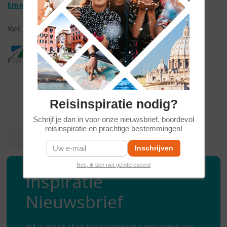
Email:
info@diogenesreizen.nl
KvK: 30060880 // BTW nr. NL826428782 B01
Reisinspiratie nodig?
/
9
10
207 reviews
Schrijf je dan in voor onze nieuwsbrief, boordevol
reisinspiratie en prachtige bestemmingen!
Nee, ik ben niet geïntereseerd
Inspiratie
Nieuwsbrief
Wil je graag af en toe reisinspiratie ontvangen van