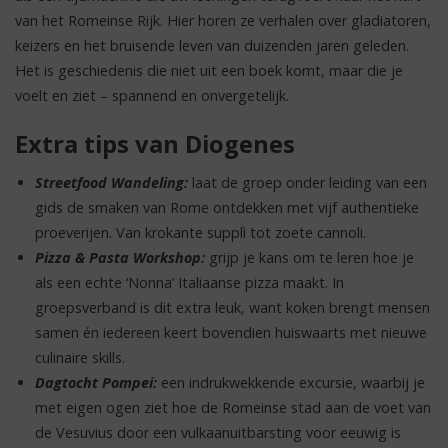
van het Romeinse Rijk. Hier horen ze verhalen over gladiatoren,
keizers en het bruisende leven van duizenden jaren geleden.
Het is geschiedenis die niet uit een boek komt, maar die je
voelt en ziet – spannend en onvergetelijk.
Extra tips van Diogenes
Streetfood Wandeling:
laat de groep onder leiding van een
gids de smaken van Rome ontdekken met vijf authentieke
proeverijen. Van krokante supplì tot zoete cannoli.
Pizza & Pasta Workshop:
grijp je kans om te leren hoe je
als een echte ‘Nonna’ Italiaanse pizza maakt. In
groepsverband is dit extra leuk, want koken brengt mensen
samen én iedereen keert bovendien huiswaarts met nieuwe
culinaire skills.
Dagtocht Pompei:
een indrukwekkende excursie, waarbij je
met eigen ogen ziet hoe de Romeinse stad aan de voet van
de Vesuvius door een vulkaanuitbarsting voor eeuwig is