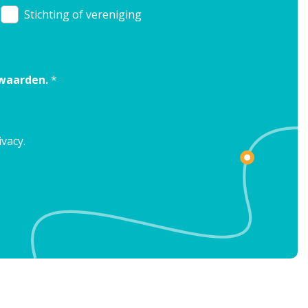
Stichting of vereniging
rwaarden.
*
ivacy.