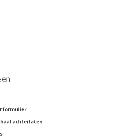
een
tformulier
rhaal achterlaten
s