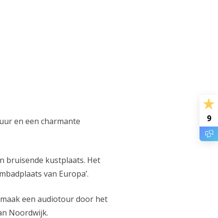
9
tuur en een charmante
n bruisende kustplaats. Het
embadplaats van Europa’.
, maak een audiotour door het
an Noordwijk.