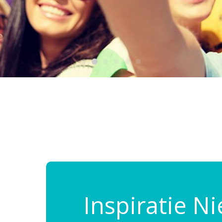
Reisinspiratie nodig?
Schrijf je dan in voor onze nieuwsbrief, boordevol
reisinspiratie en prachtige bestemmingen!
Inspiratie N
Nee, ik ben niet geïntereseerd