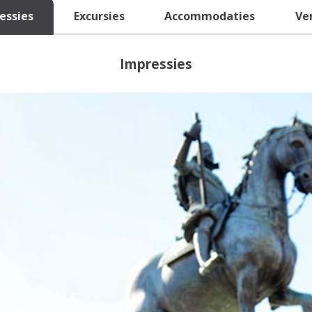
essies
Excursies
Accommodaties
Ve
Impressies
Reisinspiratie nodig?
Schrijf je dan in voor onze nieuwsbrief, boordevol
reisinspiratie en prachtige bestemmingen!
Nee, ik ben niet geïntereseerd