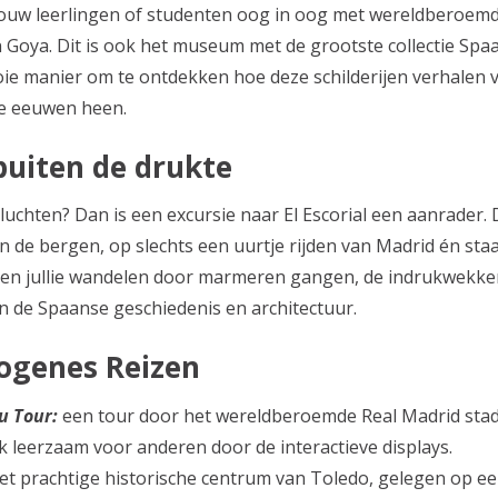
ouw leerlingen of studenten oog in oog met wereldberoem
Goya. Dit is ook het museum met de grootste collectie Spaan
ie manier om te ontdekken hoe deze schilderijen verhalen v
de eeuwen heen.
e buiten de drukte
vluchten? Dan is een excursie naar El Escorial een aanrader.
in de bergen, op slechts een uurtje rijden van Madrid én st
nnen jullie wandelen door marmeren gangen, de indrukwekk
 in de Spaanse geschiedenis en architectuur.
iogenes Reizen
u Tour:
een tour door het wereldberoemde Real Madrid stadio
 leerzaam voor anderen door de interactieve displays.
t prachtige historische centrum van Toledo, gelegen op een