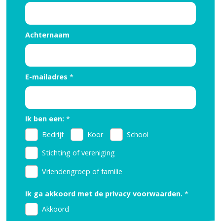
Achternaam
E-mailadres
*
Ik ben een:
*
Bedrijf
Koor
School
Stichting of vereniging
Vriendengroep of familie
Reisinspiratie nodig?
Ik ga akkoord met de privacy voorwaarden.
*
Schrijf je dan in voor onze nieuwsbrief, boordevol
Akkoord
reisinspiratie en prachtige bestemmingen!