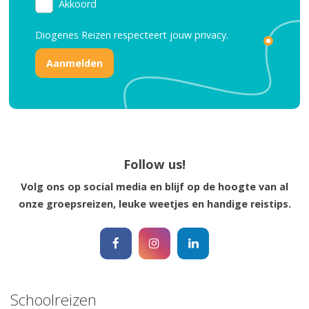
Akkoord
Diogenes Reizen respecteert jouw
privacy.
Reisinspiratie nodig?
Schrijf je dan in voor onze nieuwsbrief, boordevol
reisinspiratie en prachtige bestemmingen!
Follow us!
Volg ons op social media en blijf op de hoogte van al
Nee, ik ben niet geïntereseerd
onze groepsreizen, leuke weetjes en handige reistips.
Schoolreizen