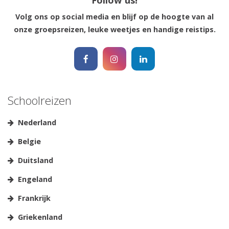
Follow us!
Volg ons op social media en blijf op de hoogte van al
Reisinspiratie nodig?
onze groepsreizen, leuke weetjes en handige reistips.
Schrijf je dan in voor onze nieuwsbrief, boordevol
reisinspiratie en prachtige bestemmingen!
Nee, ik ben niet geïntereseerd
Schoolreizen
Nederland
Belgie
Duitsland
Engeland
Frankrijk
Griekenland