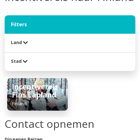
Filters
Land
Stad
Incentivereis
Fins Lapland
Finland
Contact opnemen
Diogenes Reizen