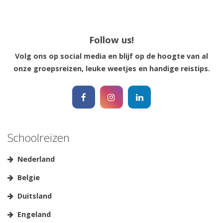
Follow us!
Reisinspiratie nodig?
Volg ons op social media en blijf op de hoogte van al
Schrijf je dan in voor onze nieuwsbrief, boordevol
onze groepsreizen, leuke weetjes en handige reistips.
reisinspiratie en prachtige bestemmingen!
Nee, ik ben niet geïntereseerd
Schoolreizen
Nederland
Belgie
Duitsland
Engeland