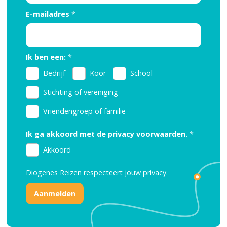
E-mailadres
*
Ik ben een:
*
Bedrijf
Koor
School
Stichting of vereniging
Vriendengroep of familie
Ik ga akkoord met de privacy voorwaarden.
*
Akkoord
Diogenes Reizen respecteert jouw
privacy.