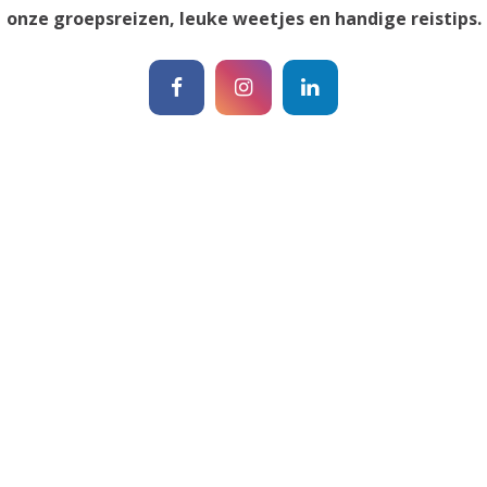
onze groepsreizen, leuke weetjes en handige reistips.
Incentives
Algem
Albanië
Blog
Amerika
Contac
België
Reisve
Duitsland
Review
Frankrijk
Veelge
Marokko
Partne