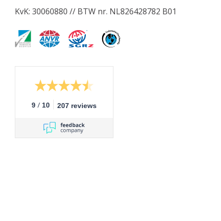
KvK: 30060880 // BTW nr. NL826428782 B01
/
9
10
207 reviews