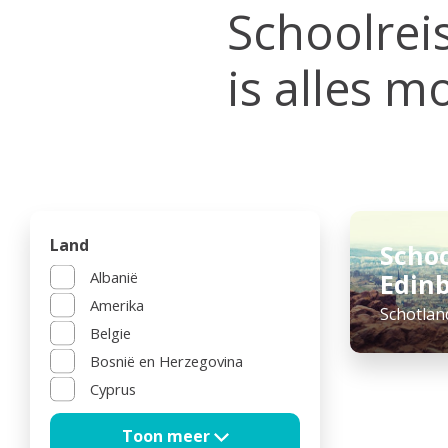
Schoolrei
is alles mo
Land
Schoo
Albanië
Edin
Amerika
Schotlan
Belgie
Bosnië en Herzegovina
Cyprus