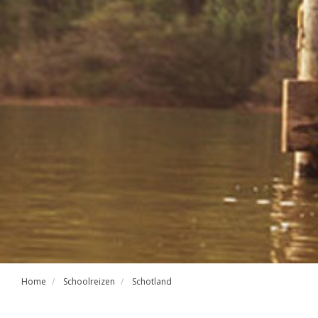
Home
Schoolreizen
Schotland