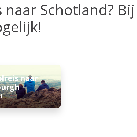
s naar Schotland? Bi
gelijk!
lreis naar
burgh
d