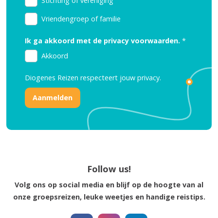
Stichting of vereniging
Vriendengroep of familie
Ik ga akkoord met de privacy voorwaarden.
*
Akkoord
Diogenes Reizen respecteert jouw
privacy.
Reisinspiratie nodig?
Schrijf je dan in voor onze nieuwsbrief, boordevol
reisinspiratie en prachtige bestemmingen!
Follow us!
Nee, ik ben niet geïntereseerd
Volg ons op social media en blijf op de hoogte van al
onze groepsreizen, leuke weetjes en handige reistips.