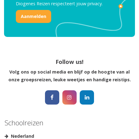
Diogenes Reizen respecteert jouw
privacy.
Reisinspiratie nodig?
Schrijf je dan in voor onze nieuwsbrief, boordevol
Follow us!
reisinspiratie en prachtige bestemmingen!
Volg ons op social media en blijf op de hoogte van al
onze groepsreizen, leuke weetjes en handige reistips.
Nee, ik ben niet geïntereseerd
Schoolreizen
Nederland