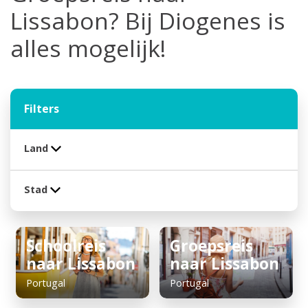
Lissabon? Bij Diogenes is
alles mogelijk!
Filters
Land
Stad
Schoolreis
Groepsreis
naar Lissabon
naar Lissabon
Portugal
Portugal