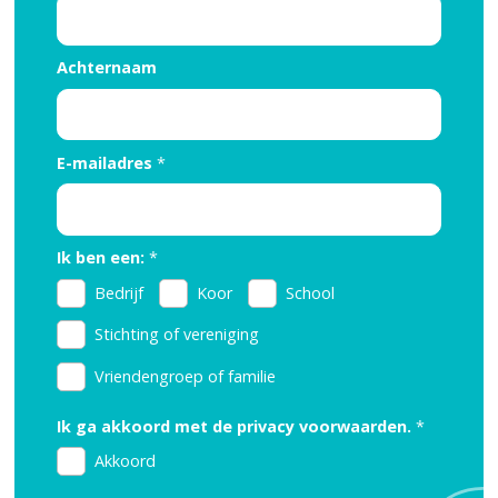
Achternaam
E-mailadres
*
Ik ben een:
*
Bedrijf
Koor
School
Stichting of vereniging
Vriendengroep of familie
Ik ga akkoord met de privacy voorwaarden.
*
Akkoord