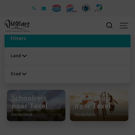
Filters
Land
Stad
Schoolreis
Groepsreis
naar Texel
naar Texel
Nederland
Nederland