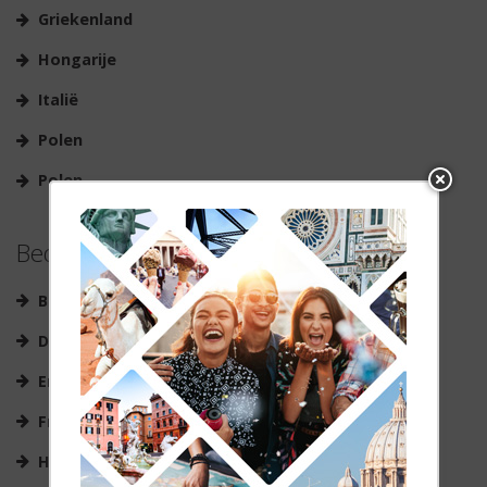
Griekenland
Hongarije
Italië
Polen
Polen
Bedrijfsreizen
België
Duitsland
Engeland
Frankrijk
Hongarije