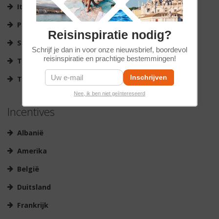
Italië
Portugal
Reisinspiratie nodig?
Spanje
Schrijf je dan in voor onze nieuwsbrief, boordevol
reisinspiratie en prachtige bestemmingen!
Tsjechië
Turkije
Nee, ik ben niet geïntereseerd
Incentives
Albanië
Amerika
België
Duitsland
Frankrijk