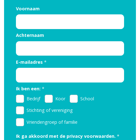
Voornaam
Achternaam
E-mailadres
*
Ik ben een:
*
Bedrijf
Koor
School
Stichting of vereniging
Vriendengroep of familie
Ik ga akkoord met de privacy voorwaarden.
*