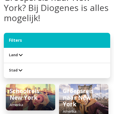
York? Bij Diogenes is alles
mogelijk!
Filters
Land
Stad
Schoolreis
Groepsreis
New York
naar New
York
Amerika
Amerika