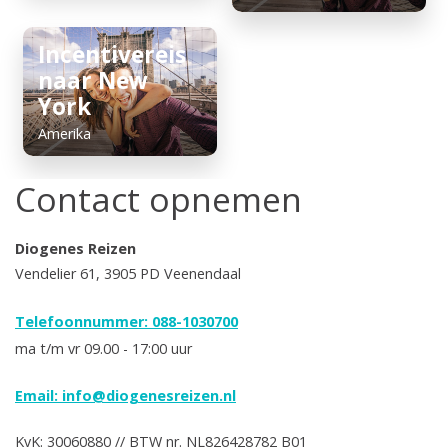
Incentivereis
naar New
York
Amerika
Contact opnemen
Diogenes Reizen
Vendelier 61, 3905 PD Veenendaal
Telefoonnummer: 088-1030700
ma t/m vr 09.00 - 17:00 uur
Email:
info@diogenesreizen.nl
KvK: 30060880 // BTW nr. NL826428782 B01