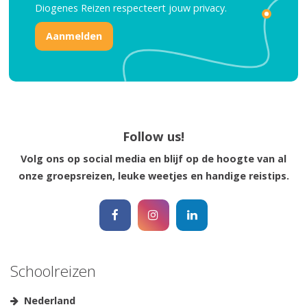
Diogenes Reizen respecteert jouw
privacy.
Reisinspiratie nodig?
Schrijf je dan in voor onze nieuwsbrief, boordevol
Follow us!
reisinspiratie en prachtige bestemmingen!
Volg ons op social media en blijf op de hoogte van al
onze groepsreizen, leuke weetjes en handige reistips.
Nee, ik ben niet geïntereseerd
Schoolreizen
Nederland