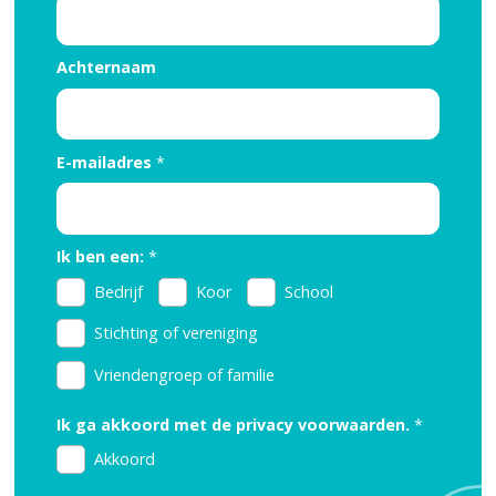
Achternaam
E-mailadres
*
Ik ben een:
*
Bedrijf
Koor
School
Stichting of vereniging
Vriendengroep of familie
Ik ga akkoord met de privacy voorwaarden.
*
Akkoord