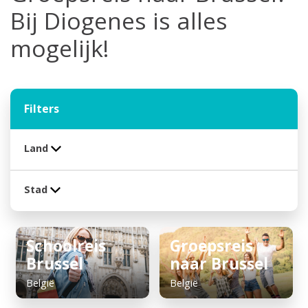
Bij Diogenes is alles
mogelijk!
Filters
Land
Stad
Schoolreis
Groepsreis
Brussel
naar Brussel
België
België