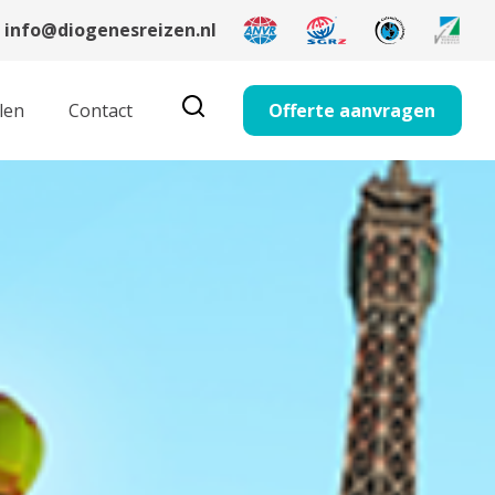
info@diogenesreizen.nl
len
Contact
Offerte aanvragen