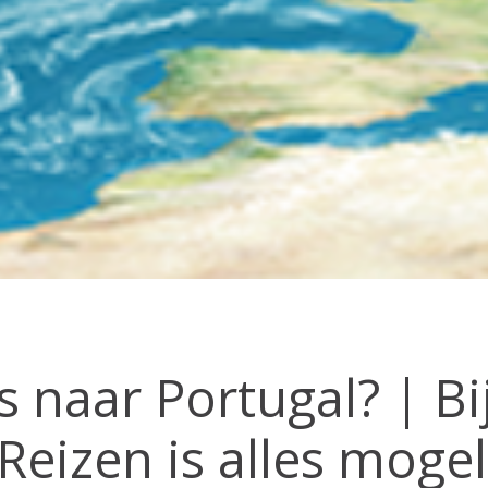
Reisinspiratie nodig?
Schrijf je dan in voor onze nieuwsbrief, boordevol
reisinspiratie en prachtige bestemmingen!
Nee, ik ben niet geïntereseerd
 naar Portugal? | Bi
eizen is alles mogeli