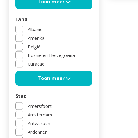
Land
Albanië
Amerika
België
Bosnië en Herzegovina
Curaçao
Stad
Amersfoort
Amsterdam
Antwerpen
Ardennen