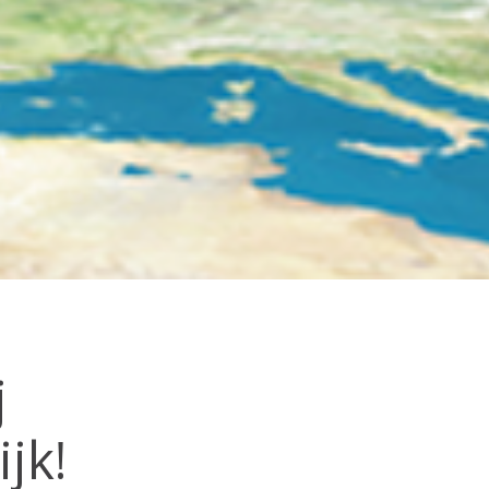
j
jk!